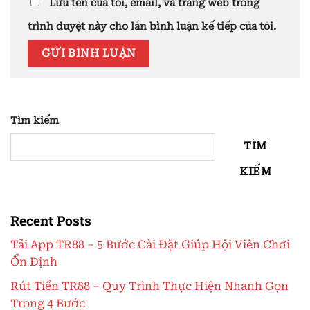
Lưu tên của tôi, email, và trang web trong
trình duyệt này cho lần bình luận kế tiếp của tôi.
Tìm kiếm
TÌM
KIẾM
Recent Posts
Tải App TR88 – 5 Bước Cài Đặt Giúp Hội Viên Chơi
Ổn Định
Rút Tiền TR88 – Quy Trình Thực Hiện Nhanh Gọn
Trong 4 Bước