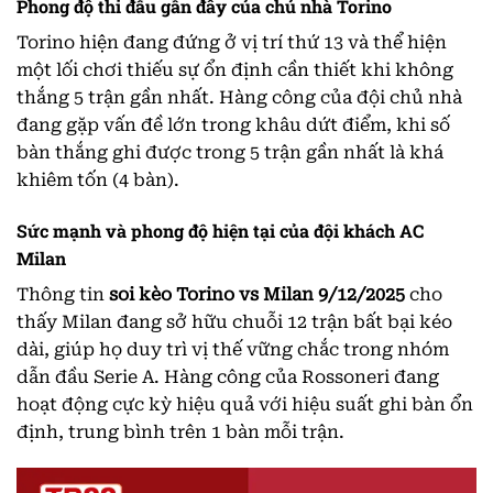
Phong độ thi đấu gần đây của chủ nhà Torino
Torino hiện đang đứng ở vị trí thứ 13 và thể hiện
một lối chơi thiếu sự ổn định cần thiết khi không
thắng 5 trận gần nhất. Hàng công của đội chủ nhà
đang gặp vấn đề lớn trong khâu dứt điểm, khi số
bàn thắng ghi được trong 5 trận gần nhất là khá
khiêm tốn (4 bàn).
Sức mạnh và phong độ hiện tại của đội khách AC
Milan
Thông tin
soi kèo Torino vs Milan 9/12/2025
cho
thấy Milan đang sở hữu chuỗi 12 trận bất bại kéo
dài, giúp họ duy trì vị thế vững chắc trong nhóm
dẫn đầu Serie A. Hàng công của Rossoneri đang
hoạt động cực kỳ hiệu quả với hiệu suất ghi bàn ổn
định, trung bình trên 1 bàn mỗi trận.