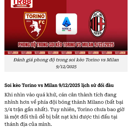
Đánh giá phong độ trong soi kèo Torino vs Milan
9/12/2025
Soi kèo Torino vs Milan 9/12/2025 lịch sử đối đầu
Khi nhìn vào quá khứ, cán cân thành tích đang
nhỉnh hơn về phía đội bóng thành Milano (bất bại
3/4 trận gần nhất). Tuy nhiên, Torino chưa bao giờ
là một đối thủ dễ bị bắt nạt khi được thi đấu tại
thánh địa của mình.