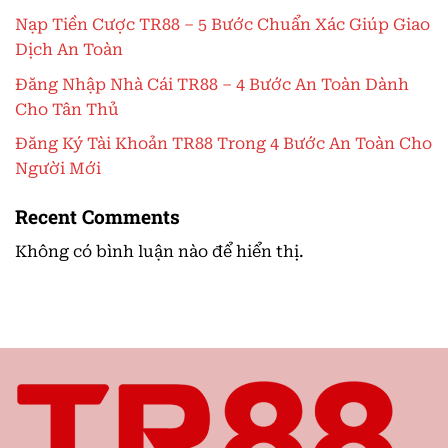
Nạp Tiền Cược TR88 – 5 Bước Chuẩn Xác Giúp Giao
Dịch An Toàn
Đăng Nhập Nhà Cái TR88 – 4 Bước An Toàn Dành
Cho Tân Thủ
Đăng Ký Tài Khoản TR88 Trong 4 Bước An Toàn Cho
Người Mới
Recent Comments
Không có bình luận nào để hiển thị.