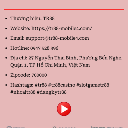
Thương hiệu: TR88
Website: https://tr88-mobile4.com/
Email:
support@tr88-mobile4.com
Hotline: 0947 528 396
Địa chỉ: 27 Nguyễn Thái Bình, Phường Bến Nghé,
Quận 1, TP Hồ Chí Minh, Việt Nam
Zipcode: 700000
Hashtags: #tr88 #tr88casino #slotgametr88
#nhcaitr88 #dangkytr88