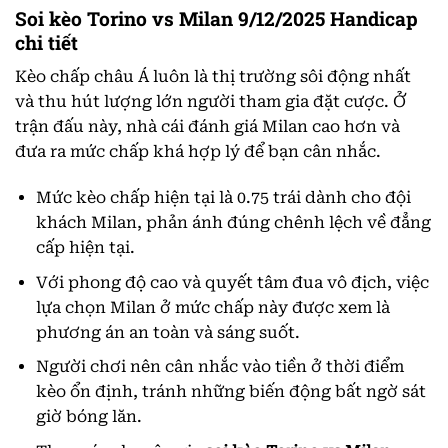
Soi kèo Torino vs Milan 9/12/2025 Handicap
chi tiết
Kèo chấp châu Á luôn là thị trường sôi động nhất
và thu hút lượng lớn người tham gia đặt cược. Ở
trận đấu này, nhà cái đánh giá Milan cao hơn và
đưa ra mức chấp khá hợp lý để bạn cân nhắc.
Mức kèo chấp hiện tại là 0.75 trái dành cho đội
khách Milan, phản ánh đúng chênh lệch về đẳng
cấp hiện tại.
Với phong độ cao và quyết tâm đua vô địch, việc
lựa chọn Milan ở mức chấp này được xem là
phương án an toàn và sáng suốt.
Người chơi nên cân nhắc vào tiền ở thời điểm
kèo ổn định, tránh những biến động bất ngờ sát
giờ bóng lăn.