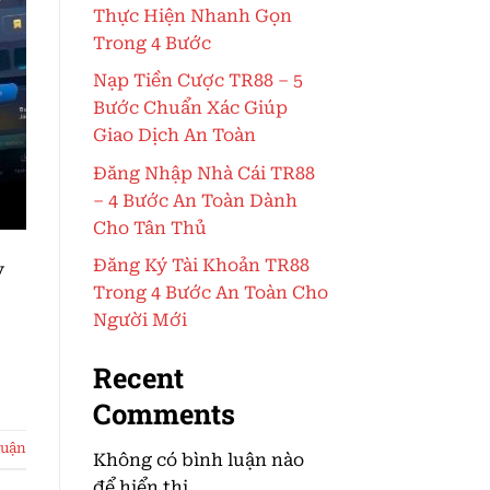
Thực Hiện Nhanh Gọn
Trong 4 Bước
Nạp Tiền Cược TR88 – 5
Bước Chuẩn Xác Giúp
Giao Dịch An Toàn
Đăng Nhập Nhà Cái TR88
– 4 Bước An Toàn Dành
Cho Tân Thủ
Đăng Ký Tài Khoản TR88
y
Trong 4 Bước An Toàn Cho
Người Mới
Recent
Comments
luận
Không có bình luận nào
để hiển thị.