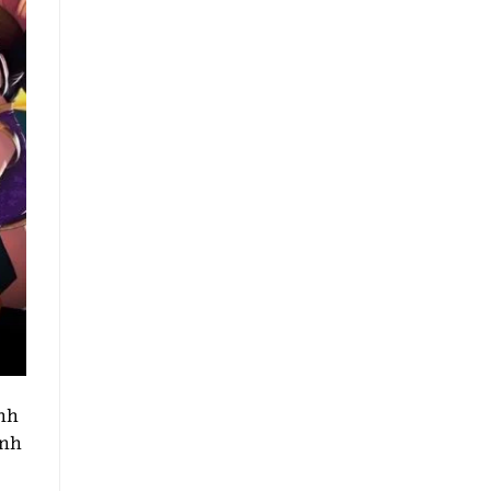
ính
anh