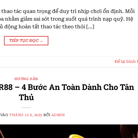
thao tác quan trọng để duy trì nhịp chơi ổn định. Mỗi
óa nhằm giảm sai sót trong suốt quá trình nạp quỹ. Hệ
 động hoàn tất thao tác theo thói […]
TIẾP TỤC ĐỌC
→
Để lại bình 
HƯỚNG DẪN
R88 – 4 Bước An Toàn Dành Cho Tân
Thủ
 VÀO
THÁNG 12 9, 2025
BỞI
ADMIN