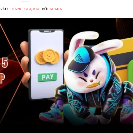
 VÀO
THÁNG 12 9, 2025
BỞI
ADMIN