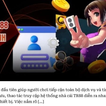
đầu tiên giúp người chơi tiếp cận toàn bộ dịch vụ và t
 ưu, thao tác truy cập hệ thống nhà cái TR88 diễn ra nh
iết bị. Việc nắm rõ […]