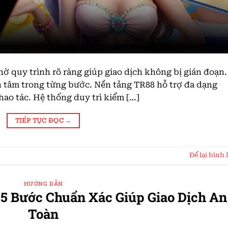
ờ quy trình rõ ràng giúp giao dịch không bị gián đoạn.
ên tâm trong từng bước. Nền tảng TR88 hỗ trợ đa dạng
hao tác. Hệ thống duy trì kiểm […]
TIẾP TỤC ĐỌC
→
Để lại bình 
HƯỚNG DẪN
 5 Bước Chuẩn Xác Giúp Giao Dịch An
Toàn