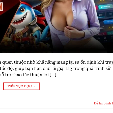
n quen thuộc nhờ khả năng mang lại sự ổn định khi tru
c độ, giúp bạn hạn chế lỗi giật lag trong quá trình sử
ỗ trợ thao tác thuận lợi […]
TIẾP TỤC ĐỌC
→
Để lại bình 