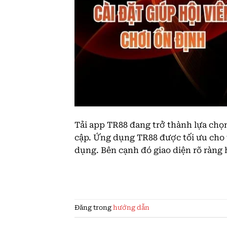
Tải app TR88 đang trở thành lựa chọ
cập. Ứng dụng TR88 được tối ưu cho tố
dụng. Bên cạnh đó giao diện rõ ràng h
Đăng trong
hướng dẫn