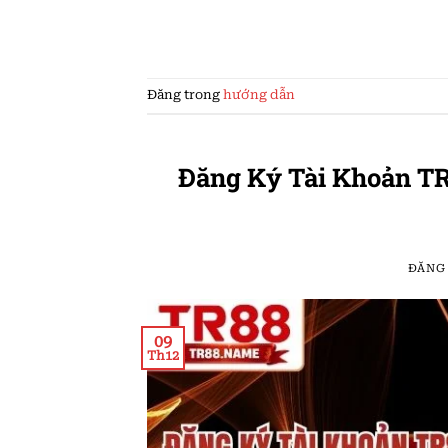
Đăng trong
hướng dẫn
Đăng Ký Tài Khoản TR
ĐĂNG
09
Th12