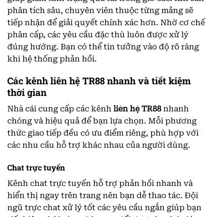
phân tích sâu, chuyên viên thuộc từng mảng sẽ
tiếp nhận để giải quyết chính xác hơn. Nhờ cơ chế
phân cấp, các yêu cầu đặc thù luôn được xử lý
đúng hướng. Bạn có thể tin tưởng vào độ rõ ràng
khi hệ thống phản hồi.
Các kênh liên hệ TR88 nhanh và tiết kiệm
thời gian
Nhà cái cung cấp các kênh
liên hệ TR88
nhanh
chóng và hiệu quả để bạn lựa chọn. Mỗi phương
thức giao tiếp đều có ưu điểm riêng, phù hợp với
các nhu cầu hỗ trợ khác nhau của người dùng.
Chat trực tuyến
Kênh chat trực tuyến hỗ trợ phản hồi nhanh và
hiển thị ngay trên trang nên bạn dễ thao tác. Đội
ngũ trực chat xử lý tốt các yêu cầu ngắn giúp bạn