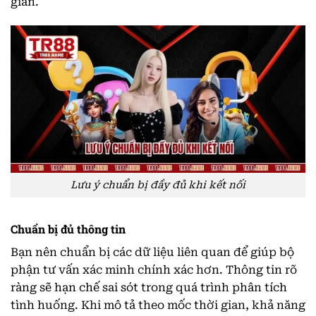
gian.
Lưu ý chuẩn bị đầy đủ khi kết nối
Chuẩn bị đủ thông tin
Bạn nên chuẩn bị các dữ liệu liên quan để giúp bộ
phận tư vấn xác minh chính xác hơn. Thông tin rõ
ràng sẽ hạn chế sai sót trong quá trình phân tích
tình huống. Khi mô tả theo mốc thời gian, khả năng